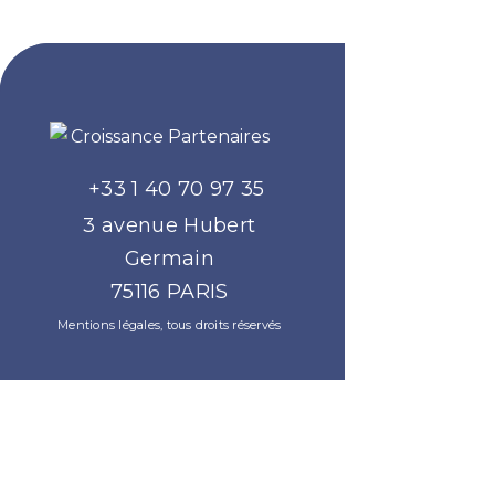
+33 1 40 70 97 35
3 avenue Hubert
Une socié
Germain
du group
75116 PARIS
Mentions légales
, tous droits réservés