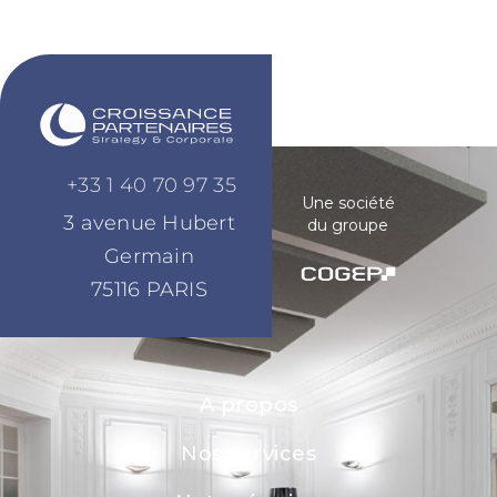
+33 1 40 70 97 35
Une société
3 avenue Hubert
du groupe
Germain
75116 PARIS
A propos
Nos services