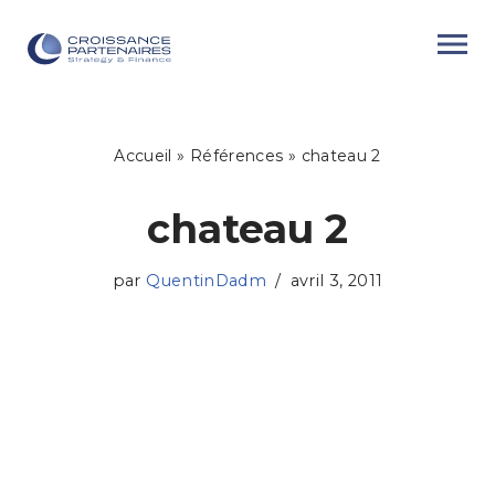
Aller
au
contenu
Accueil
»
Références
»
chateau 2
chateau 2
par
QuentinDadm
avril 3, 2011